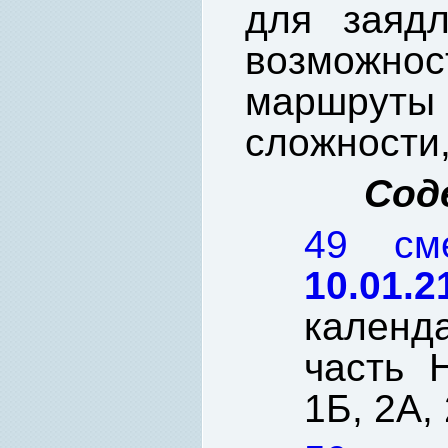
для заядл
возможнос
маршрут
сложности,
Сод
49 с
10.01.2
кален
часть 
1Б, 2А,