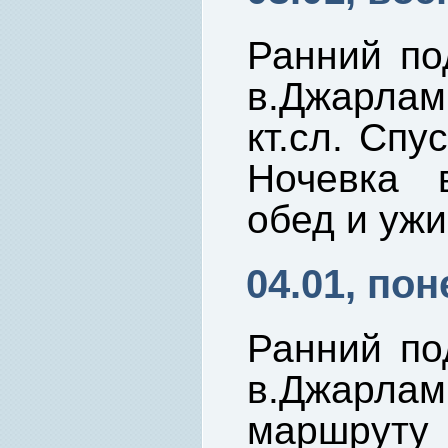
Ранний по
в.Джарла
кт.сл. Спу
Ночевка в
обед и ужи
04.01, по
Ранний по
в.Джарл
маршруту