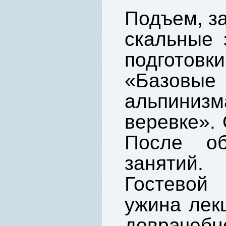
Подъем, за
скальные 
подгото
«Базовые
альпинизм
веревке». 
После об
занятий
Гостевой
ужина лек
доврачебн