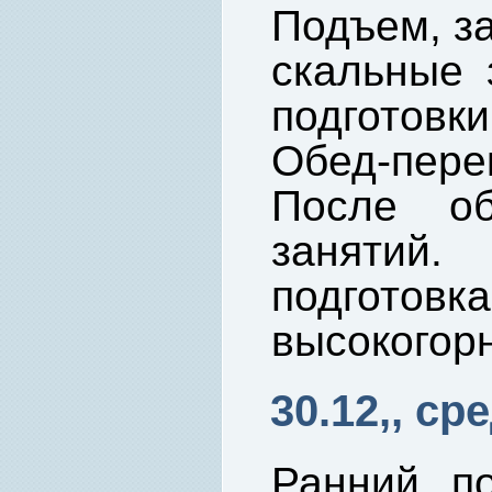
Подъем, за
скальные 
подготовк
Обед-пере
После об
занятий
подгот
высокогорн
30.12,, ср
Ранний по