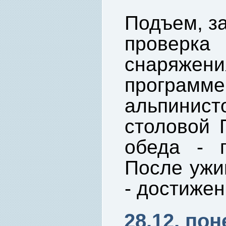
Подъем, за
провер
снаряже
програ
альпини
столовой 
обеда - п
После ужи
- достиже
28.12, по