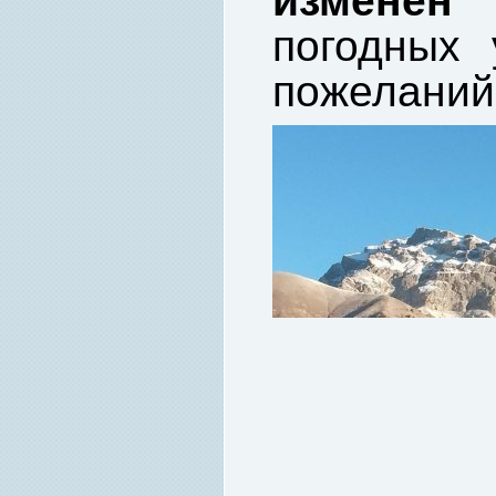
изменен
в
погодных 
пожеланий