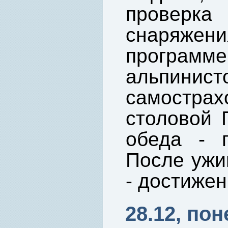
провер
снаряже
програ
альпинист
самостр
столовой 
обеда - п
После ужи
- достиже
28.12, по