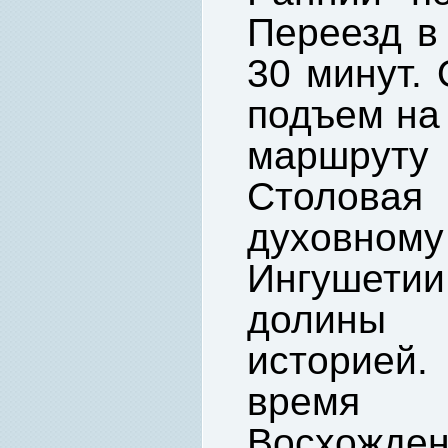
Переезд в
30 минут. 
подъем на 
маршрут
Столов
духовно
Ингушетии
долины 
историей
время
Восхожден