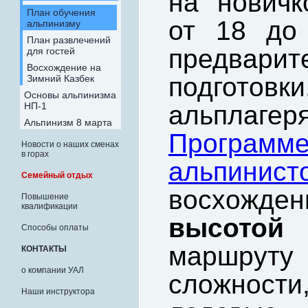
на новичк
План обучения
от 18 до 
альпинизму
План развлечений
предвари
для гостей
Восхождение на
подгот
Зимний Казбек
Основы альпинизма
НП-1
альплаге
Альпинизм 8 марта
Програ
Новости о наших сменах
в горах
альпинист
Семейный отдых
восхожд
Повышение
квалификации
высотой 
Способы оплаты
маршру
КОНТАКТЫ
о компании УАЛ
сложности
Наши инструктора