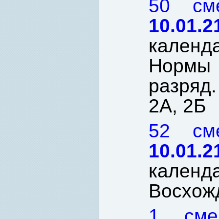
50 с
10.01.2
кален
Нормы
разряд
2А, 2Б
52 с
10.01.2
кален
Восхож
1 см