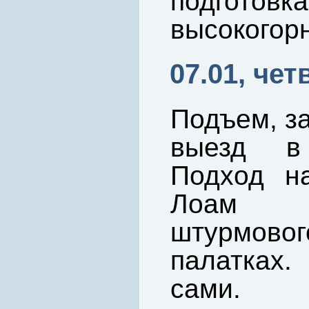
подгот
высокогорн
07.01, чет
Подъем, за
выезд в 
Подход на
Лоам (К
штурмовог
палатках.
сами.