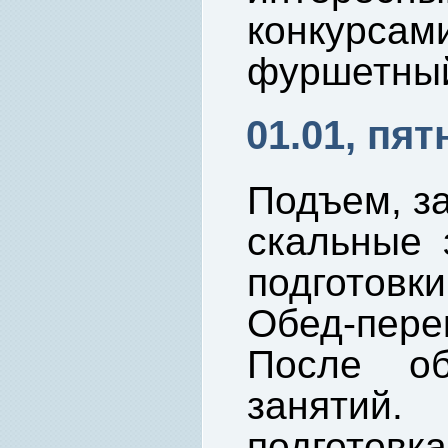
конкурс
фуршетный
01.01, пят
Подъем, за
скальные 
подготовк
Обед-пере
После об
занятий
подгот