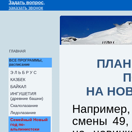
Задать вопрос
,
заказать звонок
ГЛАВНАЯ
ПЛАН
ВСЕ ПРОГРАММЫ,
расписание
Э Л Ь Б Р У С
П
КАЗБЕК
БАЙКАЛ
НА НОВ
ИНГУШЕТИЯ
(древние башни)
Например,
Скалолазание
Ледолазание
смены 49, 
Семейный Новый
год по-
альпинистски