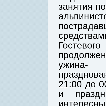
занятия по
альпинист
пострад
средствам
Гостевого
продолже
ужина-
празднов
21:00 до 0
и праздн
интере