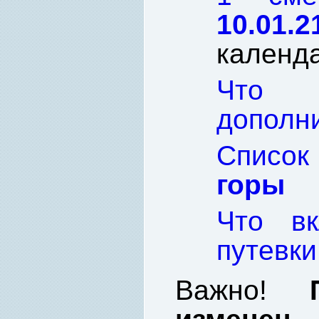
10.0
календ
Что 
дополн
Список
горы
Что вк
путевки
Важно!