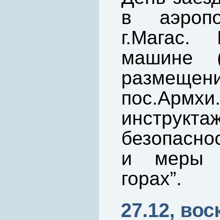
в аэропо
г.Магас.
машине 
размещени
пос.Арм
инстру
безопаснос
и меры п
горах”.
27.12, вос