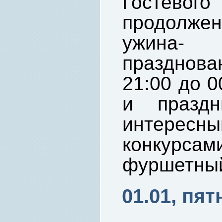
Гостевого
продолже
ужина-
празднов
21:00 до 0
и праздн
интере
конкурс
фуршетный
01.01, пят