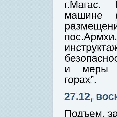
г.Магас.
машине 
размещени
пос.Арм
инстру
безопаснос
и меры п
горах”.
27.12, вос
Подъем, за