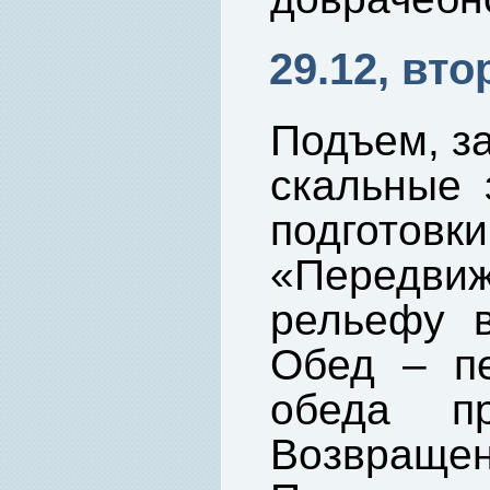
29.12, вто
Подъем, за
скальные 
подгото
«Передви
рельефу в
Обед – пе
обеда пр
Возвращен