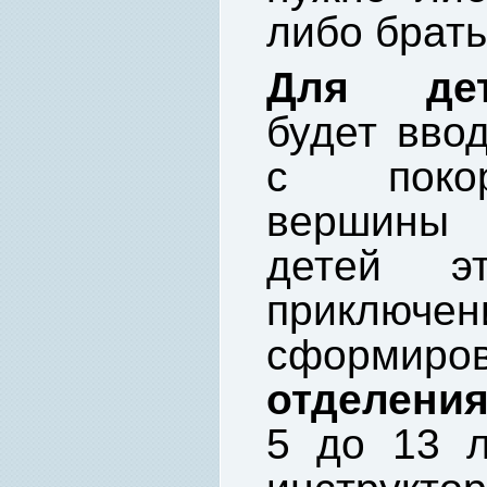
либо брать
Для дет
будет вво
с покор
вершины 
детей э
прикл
сформ
отделени
5 до 13 л