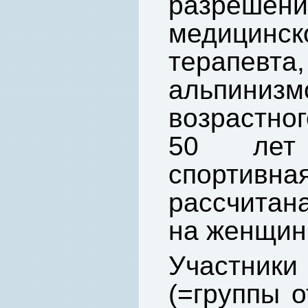
разреше
медицин
терапевта,
альпини
возрастног
50 лет
спортивн
рассчитана
на женщин
Участники
(=группы о