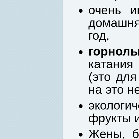
очень и
домашня
год,
горнол
катания
(это для
на это н
экологич
фрукты 
Жены, б