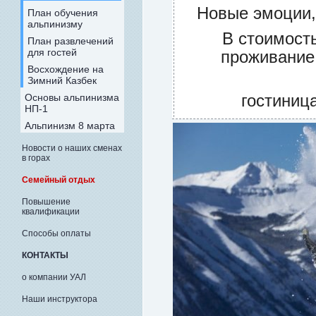
Новые эмоции,
План обучения
альпинизму
В стоимост
План развлечений
для гостей
проживание
Восхождение на
Зимний Казбек
гостиниц
Основы альпинизма
НП-1
Альпинизм 8 марта
Новости о наших сменах
в горах
Семейный отдых
Повышение
квалификации
Способы оплаты
КОНТАКТЫ
о компании УАЛ
Наши инструктора