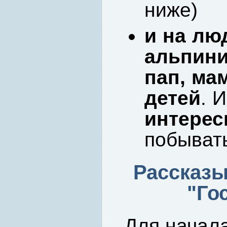
ниже)
и на лю
альпин
пап, ма
детей
. 
интер
побыват
Рассказы
"Го
Для начала