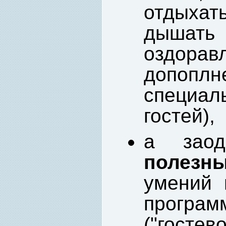
отдыха
дышать
оздо
допоп
специа
гостей),
а заод
полезн
умений 
прогр
("гостев