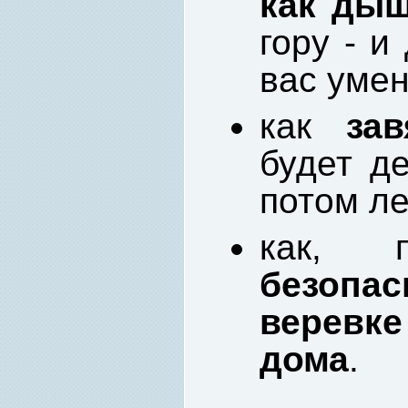
как ды
гору - и
вас уме
как
зав
будет д
потом ле
как, п
безопа
веревк
дома
.