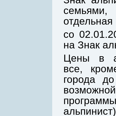
семьями
отдельная 
со 02.01.2
на Знак ал
Цены в а
все, кром
города д
возможно
програ
альпинист)