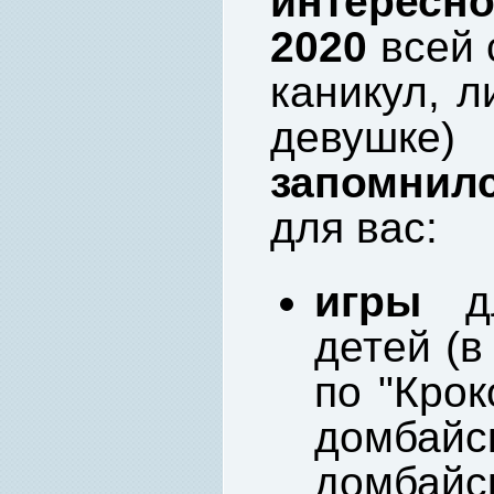
интересно
2020
всей 
каникул, л
девушке
запомнил
для вас:
игры
д
детей (в
по "Крок
домба
домбайс