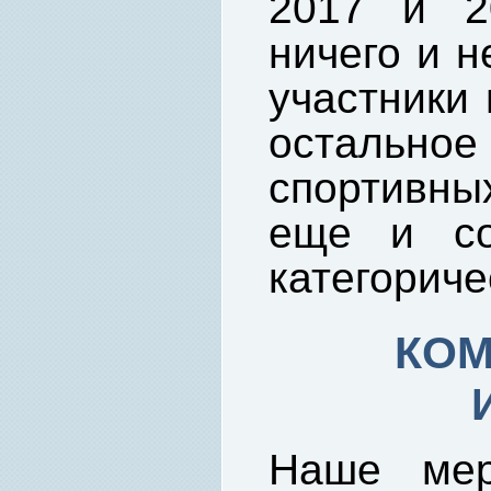
2017 и 2
ничего и н
участники 
осталь
спортивн
еще и со
категориче
КОМ
Наше мер