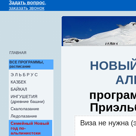
Задать вопрос
,
заказать звонок
ГЛАВНАЯ
НОВЫЙ 
ВСЕ ПРОГРАММЫ,
расписание
Э Л Ь Б Р У С
АЛ
КАЗБЕК
БАЙКАЛ
програ
ИНГУШЕТИЯ
(древние башни)
Приэль
Скалолазание
Ледолазание
Виза не нужна (
Семейный Новый
год по-
альпинистски