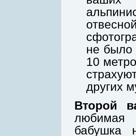
альпини
отвесн
сфотогр
не было 
10 метро
страхую
других м
Второй в
любимая 
бабушка н