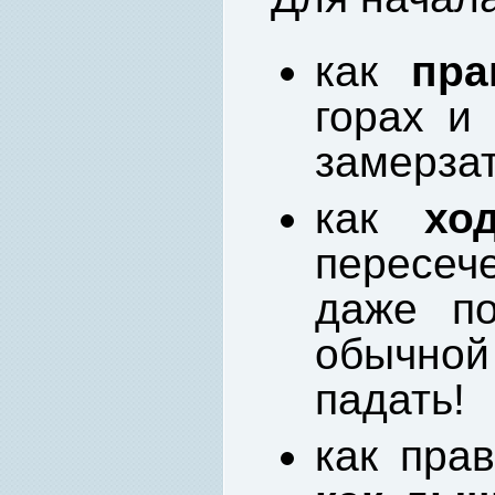
как
пра
горах и
замерза
как
хо
пересе
даже п
обычной 
падать!
как прав