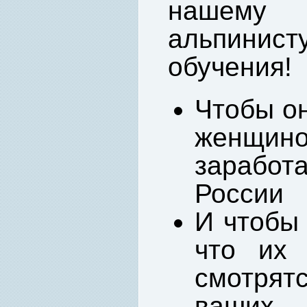
нашем
альпини
обучения!
Чтобы он
женщиной
заработ
России
И чтобы 
что их
смотря
ваших