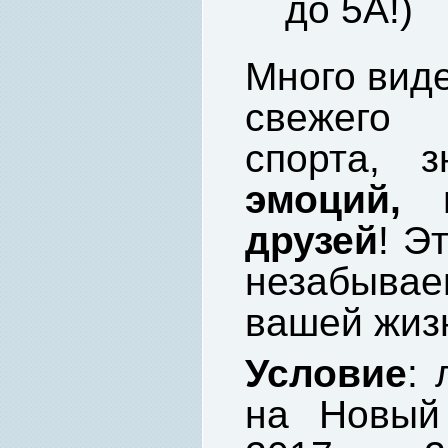
до 5А!)
Много виде
свежего 
спорта, з
эмоций, 
друзей
! Э
незабыва
вашей жиз
Условие
: 
на Новый