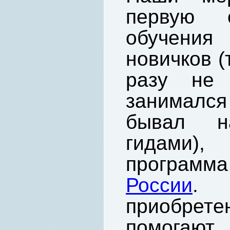
первую о
обучени
новичков (т
разу не
занимался
бывал н
гидами)
программ
России
приобрет
помогаю