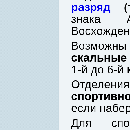
разряд
(т
знака А
Восхождени
Возмо
скальные 
1-й
до 6-й 
Отделени
спортивно
если набер
Для сп