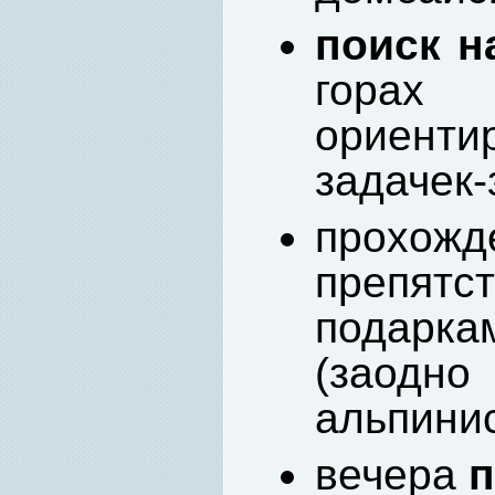
поиск н
гора
ориент
задачек-
прох
препят
подарк
(заодн
альпинис
вечера
п