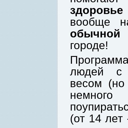
здоровье
вообще н
обычной
городе!
Программ
людей с
весом (но
немно
поупираться
(от 14 лет