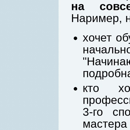
на совс
Наример, н
хочет об
началь
"Начин
подробн
кто хо
професс
3-го сп
мастера