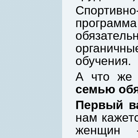
Спортивно
програ
обязательн
органичны
обучения.
А что же
семью обя
Первый в
нам кажет
женщин -