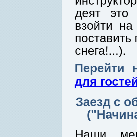
инструкт
деят это 
взойти на
поставить 
снега!...).
Перейти
для госте
Заезд с о
("Начин
Наши мер