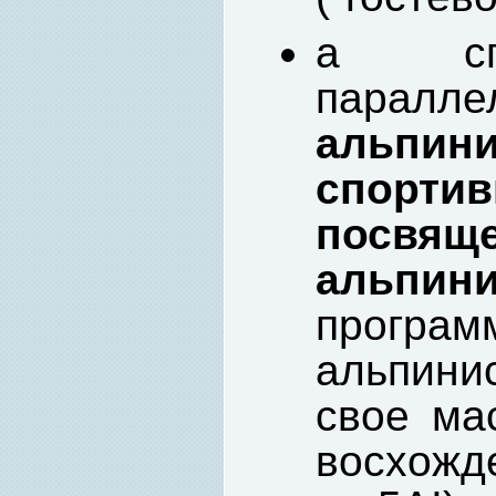
а спо
пара
альпин
спорти
пос
альпин
прогр
альпини
свое ма
восхожд