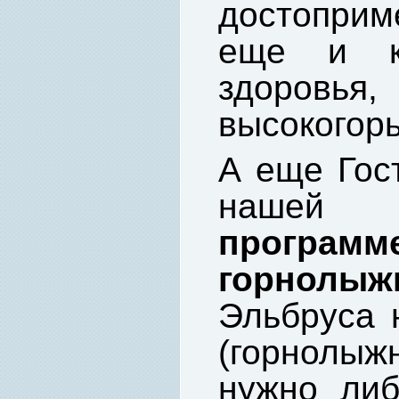
достопри
еще и к
здоровья,
высокогорь
А еще Гост
наш
программ
горнолыж
Эльбруса 
(горнолы
нужно либ