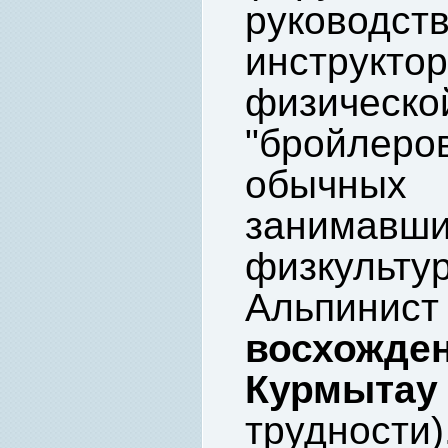
руково
инструкто
физическ
"бройлер
обычн
занимавши
физкуль
Альпинист
восхож
Курмыта
трудности)